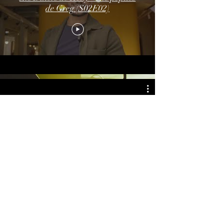
de Greg (S02E02)
Les Diners de Kelly - Art de la
table (S02E02)