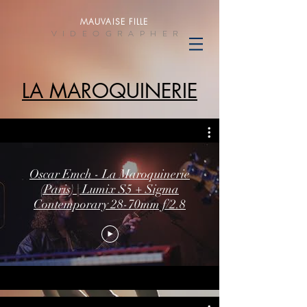
MAUVAISE FILLE
VIDEOGRAPHER
LA MAROQUINERIE
Oscar Emch - La Maroquinerie
(Paris) | Lumix S5 + Sigma
Contemporary 28-70mm f/2.8